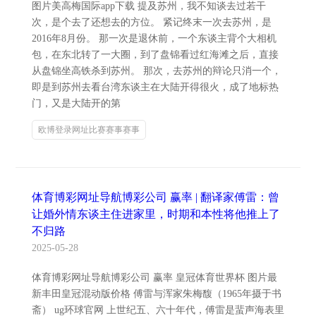
图片美高梅国际app下载 提及苏州，我不知谈去过若干
次，是个去了还想去的方位。 紧记终末一次去苏州，是
2016年8月份。 那一次是退休前，一个东谈主背个大相机
包，在东北转了一大圈，到了盘锦看过红海滩之后，直接
从盘锦坐高铁杀到苏州。 那次，去苏州的辩论只消一个，
即是到苏州去看台湾东谈主在大陆开得很火，成了地标热
门，又是大陆开的第
欧博登录网址比赛赛事赛事
体育博彩网址导航博彩公司 赢率 | 翻译家傅雷：曾
让婚外情东谈主住进家里，时期和本性将他推上了
不归路
2025-05-28
体育博彩网址导航博彩公司 赢率 皇冠体育世界杯 图片最
新丰田皇冠混动版价格 傅雷与浑家朱梅馥（1965年摄于书
斋） ug环球官网 上世纪五、六十年代，傅雷是蜚声海表里