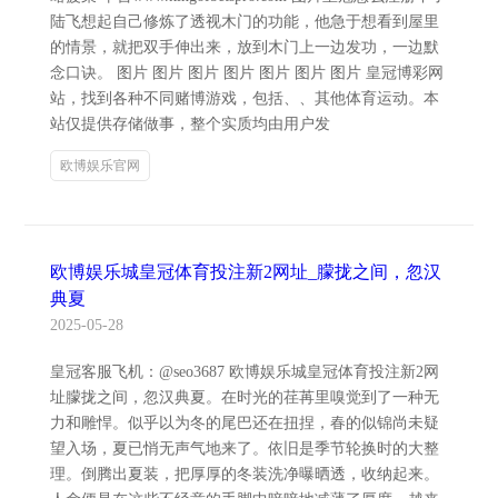
陆飞想起自己修炼了透视木门的功能，他急于想看到屋里
的情景，就把双手伸出来，放到木门上一边发功，一边默
念口诀。 图片 图片 图片 图片 图片 图片 图片 皇冠博彩网
站，找到各种不同赌博游戏，包括、、其他体育运动。本
站仅提供存储做事，整个实质均由用户发
欧博娱乐官网
欧博娱乐城皇冠体育投注新2网址_朦拢之间，忽汉
典夏
2025-05-28
皇冠客服飞机：@seo3687 欧博娱乐城皇冠体育投注新2网
址朦拢之间，忽汉典夏。在时光的荏苒里嗅觉到了一种无
力和雕悍。似乎以为冬的尾巴还在扭捏，春的似锦尚未疑
望入场，夏已悄无声气地来了。依旧是季节轮换时的大整
理。倒腾出夏装，把厚厚的冬装洗净曝晒透，收纳起来。