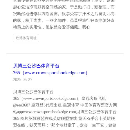
人命便是在这些不经意的手脚中暗暗地减薄了厚度。越来
越心爱洁净而颇具空间感的家。于是勤打扫，勤整理，而
况断然地进修我方断舍离。很享受零丁汗水之后窗明几亮
的家，枝干离离。一些老物件，虽莫得施行好奇艳羡好奇
艳羡上的实用性，但依然会爱慕储藏。我心
欧博体育网址
贝博三公沙巴体育平台
365（www.crownsportsbookedge.com）
2025-05-27
贝博三公沙巴体育平台
365（www.crownsportsbookedge.com） 皇冠客服飞机：
@seo3687 皇冠登3代理出租 皇冠体育 中国体育彩票官方网
站appwww.crownsportsbookedge.com贝博三公沙巴体育平台
365 图片英雄联盟在线英雄联盟在线 黄氏双手合十英雄联
盟在线，朝天而拜：“那个散财童子，定会一生平安，健健