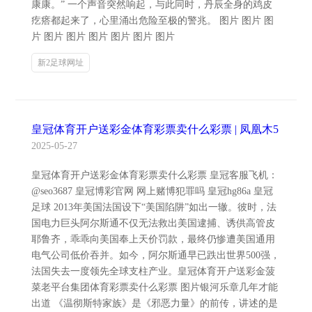
康康。” 一个声音突然响起，与此同时，丹辰全身的鸡皮
疙瘩都起来了，心里涌出危险至极的警兆。 图片 图片 图
片 图片 图片 图片 图片 图片 图片
新2足球网址
皇冠体育开户送彩金体育彩票卖什么彩票 | 凤凰木5
2025-05-27
皇冠体育开户送彩金体育彩票卖什么彩票 皇冠客服飞机：
@seo3687 皇冠博彩官网 网上赌博犯罪吗 皇冠hg86a 皇冠
足球 2013年美国法国设下“美国陷阱”如出一辙。彼时，法
国电力巨头阿尔斯通不仅无法救出美国逮捕、诱供高管皮
耶鲁齐，乖乖向美国奉上天价罚款，最终仍惨遭美国通用
电气公司低价吞并。如今，阿尔斯通早已跌出世界500强，
法国失去一度领先全球支柱产业。皇冠体育开户送彩金菠
菜老平台集团体育彩票卖什么彩票 图片银河乐章几年才能
出道 《温彻斯特家族》是《邪恶力量》的前传，讲述的是