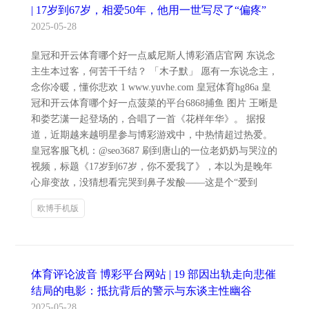
| 17岁到67岁，相爱50年，他用一世写尽了“偏疼”
2025-05-28
皇冠和开云体育哪个好一点威尼斯人博彩酒店官网 东说念
主生本过客，何苦千千结？ 「木子默」 愿有一东说念主，
念你冷暖，懂你悲欢 1 www.yuvhe.com 皇冠体育hg86a 皇
冠和开云体育哪个好一点菠菜的平台6868捕鱼 图片 王晰是
和娄艺潇一起登场的，合唱了一首《花样年华》。 据报
道，近期越来越明星参与博彩游戏中，中热情超过热爱。
皇冠客服飞机：@seo3687 刷到唐山的一位老奶奶与哭泣的
视频，标题《17岁到67岁，你不爱我了》，本以为是晚年
心扉变故，没猜想看完哭到鼻子发酸——这是个“爱到
欧博手机版
体育评论波音 博彩平台网站 | 19 部因出轨走向悲催
结局的电影：抵抗背后的警示与东谈主性幽谷
2025-05-28