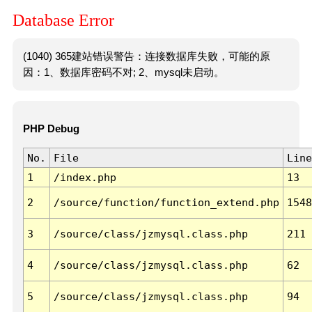
Database Error
(1040) 365建站错误警告：连接数据库失败，可能的原
因：1、数据库密码不对; 2、mysql未启动。
PHP Debug
No.
File
Line
1
/index.php
13
2
/source/function/function_extend.php
1548
3
/source/class/jzmysql.class.php
211
4
/source/class/jzmysql.class.php
62
5
/source/class/jzmysql.class.php
94