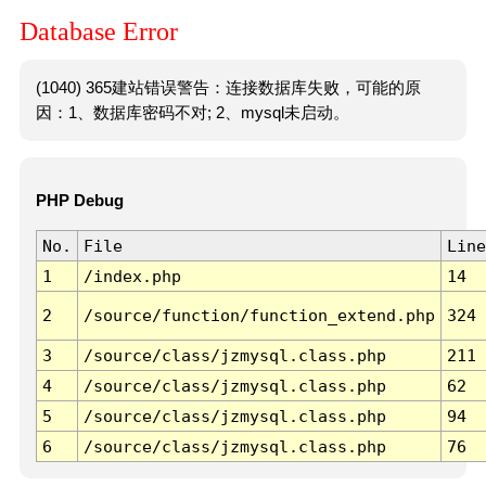
Database Error
(1040) 365建站错误警告：连接数据库失败，可能的原
因：1、数据库密码不对; 2、mysql未启动。
PHP Debug
No.
File
Line
1
/index.php
14
2
/source/function/function_extend.php
324
3
/source/class/jzmysql.class.php
211
4
/source/class/jzmysql.class.php
62
5
/source/class/jzmysql.class.php
94
6
/source/class/jzmysql.class.php
76