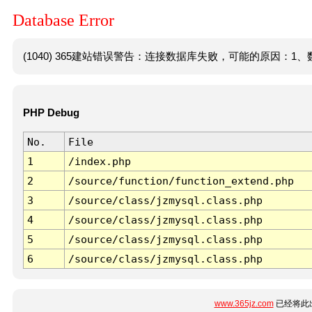
Database Error
(1040) 365建站错误警告：连接数据库失败，可能的原因：1、数
PHP Debug
No.
File
1
/index.php
2
/source/function/function_extend.php
3
/source/class/jzmysql.class.php
4
/source/class/jzmysql.class.php
5
/source/class/jzmysql.class.php
6
/source/class/jzmysql.class.php
www.365jz.com
已经将此