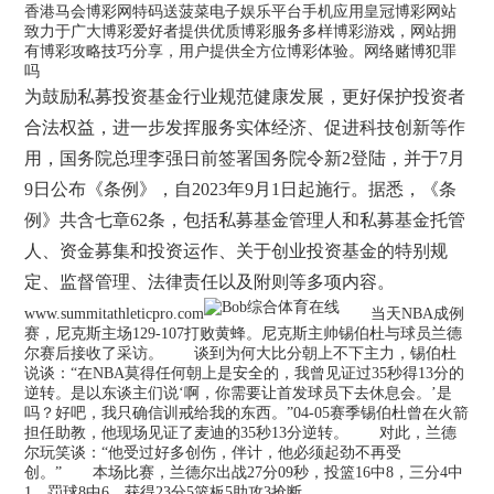
香港马会博彩网特码送菠菜电子娱乐平台手机应用皇冠博彩网站
致力于广大博彩爱好者提供优质博彩服务多样博彩游戏，网站拥
有博彩攻略技巧分享，用户提供全方位博彩体验。网络赌博犯罪
吗
为鼓励私募投资基金行业规范健康发展，更好保护投资者
合法权益，进一步发挥服务实体经济、促进科技创新等作
用，国务院总理李强日前签署国务院令新2登陆，并于7月
9日公布《条例》，自2023年9月1日起施行。据悉，《条
例》共含七章62条，包括私募基金管理人和私募基金托管
人、资金募集和投资运作、关于创业投资基金的特别规
定、监督管理、法律责任以及附则等多项内容。
www.summitathleticpro.com
当天NBA成例
赛，尼克斯主场129-107打败黄蜂。尼克斯主帅锡伯杜与球员兰德
尔赛后接收了采访。 谈到为何大比分朝上不下主力，锡伯杜
说谈：“在NBA莫得任何朝上是安全的，我曾见证过35秒得13分的
逆转。是以东谈主们说‘啊，你需要让首发球员下去休息会。’是
吗？好吧，我只确信训戒给我的东西。”04-05赛季锡伯杜曾在火箭
担任助教，他现场见证了麦迪的35秒13分逆转。 对此，兰德
尔玩笑谈：“他受过好多创伤，伴计，他必须起劲不再受
创。” 本场比赛，兰德尔出战27分09秒，投篮16中8，三分4中
1，罚球8中6，获得23分5篮板5助攻3抢断。