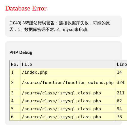
Database Error
(1040) 365建站错误警告：连接数据库失败，可能的原
因：1、数据库密码不对; 2、mysql未启动。
PHP Debug
No.
File
Line
1
/index.php
14
2
/source/function/function_extend.php
324
3
/source/class/jzmysql.class.php
211
4
/source/class/jzmysql.class.php
62
5
/source/class/jzmysql.class.php
94
6
/source/class/jzmysql.class.php
76