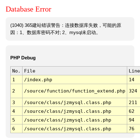
Database Error
(1040) 365建站错误警告：连接数据库失败，可能的原
因：1、数据库密码不对; 2、mysql未启动。
PHP Debug
No.
File
Line
1
/index.php
14
2
/source/function/function_extend.php
324
3
/source/class/jzmysql.class.php
211
4
/source/class/jzmysql.class.php
62
5
/source/class/jzmysql.class.php
94
6
/source/class/jzmysql.class.php
76