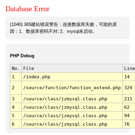
Database Error
(1040) 365建站错误警告：连接数据库失败，可能的原
因：1、数据库密码不对; 2、mysql未启动。
PHP Debug
No.
File
Line
1
/index.php
14
2
/source/function/function_extend.php
324
3
/source/class/jzmysql.class.php
211
4
/source/class/jzmysql.class.php
62
5
/source/class/jzmysql.class.php
94
6
/source/class/jzmysql.class.php
76