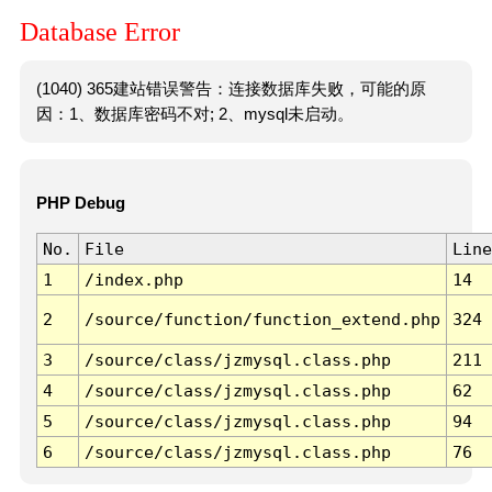
Database Error
(1040) 365建站错误警告：连接数据库失败，可能的原
因：1、数据库密码不对; 2、mysql未启动。
PHP Debug
No.
File
Line
1
/index.php
14
2
/source/function/function_extend.php
324
3
/source/class/jzmysql.class.php
211
4
/source/class/jzmysql.class.php
62
5
/source/class/jzmysql.class.php
94
6
/source/class/jzmysql.class.php
76