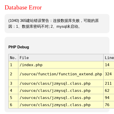
Database Error
(1040) 365建站错误警告：连接数据库失败，可能的原
因：1、数据库密码不对; 2、mysql未启动。
PHP Debug
No.
File
Line
1
/index.php
14
2
/source/function/function_extend.php
324
3
/source/class/jzmysql.class.php
211
4
/source/class/jzmysql.class.php
62
5
/source/class/jzmysql.class.php
94
6
/source/class/jzmysql.class.php
76