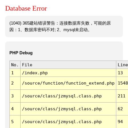
Database Error
(1040) 365建站错误警告：连接数据库失败，可能的原
因：1、数据库密码不对; 2、mysql未启动。
PHP Debug
No.
File
Line
1
/index.php
13
2
/source/function/function_extend.php
1548
3
/source/class/jzmysql.class.php
211
4
/source/class/jzmysql.class.php
62
5
/source/class/jzmysql.class.php
94