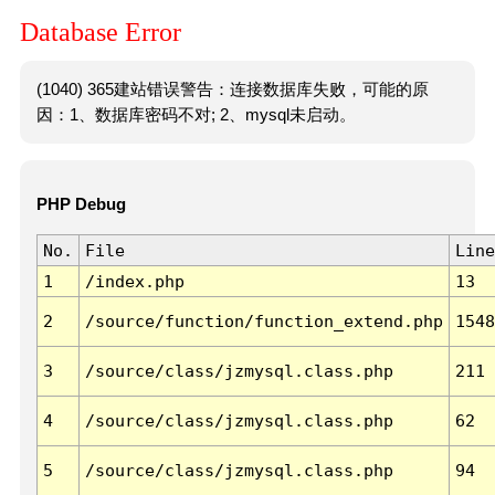
Database Error
(1040) 365建站错误警告：连接数据库失败，可能的原
因：1、数据库密码不对; 2、mysql未启动。
PHP Debug
No.
File
Line
1
/index.php
13
2
/source/function/function_extend.php
1548
3
/source/class/jzmysql.class.php
211
4
/source/class/jzmysql.class.php
62
5
/source/class/jzmysql.class.php
94