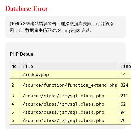
Database Error
(1040) 365建站错误警告：连接数据库失败，可能的原
因：1、数据库密码不对; 2、mysql未启动。
PHP Debug
No.
File
Line
1
/index.php
14
2
/source/function/function_extend.php
324
3
/source/class/jzmysql.class.php
211
4
/source/class/jzmysql.class.php
62
5
/source/class/jzmysql.class.php
94
6
/source/class/jzmysql.class.php
76