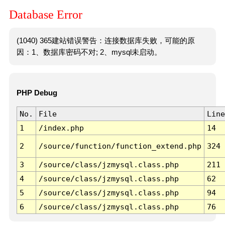
Database Error
(1040) 365建站错误警告：连接数据库失败，可能的原
因：1、数据库密码不对; 2、mysql未启动。
PHP Debug
No.
File
Line
1
/index.php
14
2
/source/function/function_extend.php
324
3
/source/class/jzmysql.class.php
211
4
/source/class/jzmysql.class.php
62
5
/source/class/jzmysql.class.php
94
6
/source/class/jzmysql.class.php
76