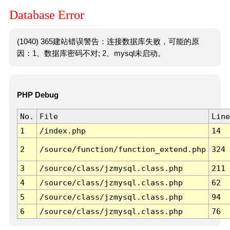
Database Error
(1040) 365建站错误警告：连接数据库失败，可能的原
因：1、数据库密码不对; 2、mysql未启动。
PHP Debug
No.
File
Line
1
/index.php
14
2
/source/function/function_extend.php
324
3
/source/class/jzmysql.class.php
211
4
/source/class/jzmysql.class.php
62
5
/source/class/jzmysql.class.php
94
6
/source/class/jzmysql.class.php
76