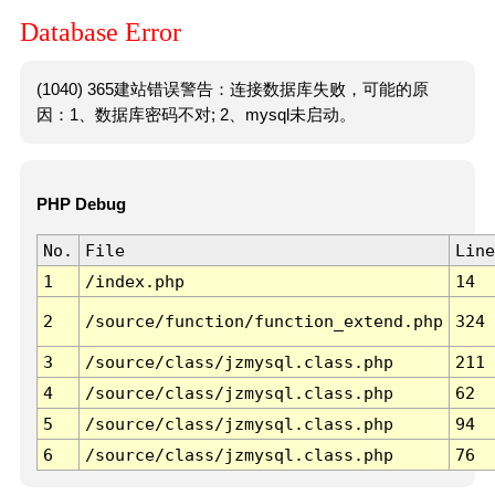
Database Error
(1040) 365建站错误警告：连接数据库失败，可能的原
因：1、数据库密码不对; 2、mysql未启动。
PHP Debug
No.
File
Line
1
/index.php
14
2
/source/function/function_extend.php
324
3
/source/class/jzmysql.class.php
211
4
/source/class/jzmysql.class.php
62
5
/source/class/jzmysql.class.php
94
6
/source/class/jzmysql.class.php
76