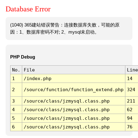
Database Error
(1040) 365建站错误警告：连接数据库失败，可能的原
因：1、数据库密码不对; 2、mysql未启动。
PHP Debug
No.
File
Line
1
/index.php
14
2
/source/function/function_extend.php
324
3
/source/class/jzmysql.class.php
211
4
/source/class/jzmysql.class.php
62
5
/source/class/jzmysql.class.php
94
6
/source/class/jzmysql.class.php
76