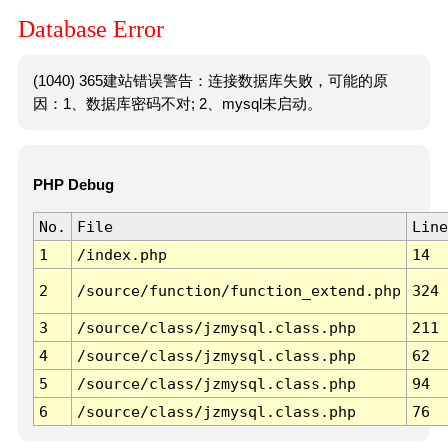
Database Error
(1040) 365建站错误警告：连接数据库失败，可能的原
因：1、数据库密码不对; 2、mysql未启动。
PHP Debug
No.
File
Line
1
/index.php
14
2
/source/function/function_extend.php
324
3
/source/class/jzmysql.class.php
211
4
/source/class/jzmysql.class.php
62
5
/source/class/jzmysql.class.php
94
6
/source/class/jzmysql.class.php
76