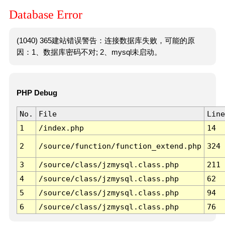
Database Error
(1040) 365建站错误警告：连接数据库失败，可能的原
因：1、数据库密码不对; 2、mysql未启动。
PHP Debug
No.
File
Line
1
/index.php
14
2
/source/function/function_extend.php
324
3
/source/class/jzmysql.class.php
211
4
/source/class/jzmysql.class.php
62
5
/source/class/jzmysql.class.php
94
6
/source/class/jzmysql.class.php
76