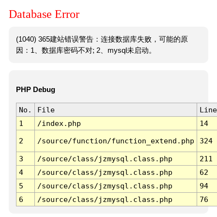
Database Error
(1040) 365建站错误警告：连接数据库失败，可能的原
因：1、数据库密码不对; 2、mysql未启动。
PHP Debug
No.
File
Line
1
/index.php
14
2
/source/function/function_extend.php
324
3
/source/class/jzmysql.class.php
211
4
/source/class/jzmysql.class.php
62
5
/source/class/jzmysql.class.php
94
6
/source/class/jzmysql.class.php
76