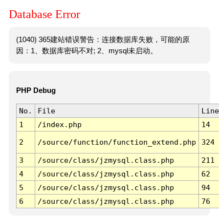
Database Error
(1040) 365建站错误警告：连接数据库失败，可能的原
因：1、数据库密码不对; 2、mysql未启动。
PHP Debug
No.
File
Line
1
/index.php
14
2
/source/function/function_extend.php
324
3
/source/class/jzmysql.class.php
211
4
/source/class/jzmysql.class.php
62
5
/source/class/jzmysql.class.php
94
6
/source/class/jzmysql.class.php
76