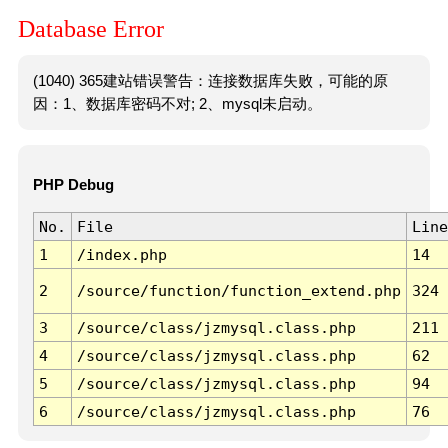
Database Error
(1040) 365建站错误警告：连接数据库失败，可能的原
因：1、数据库密码不对; 2、mysql未启动。
PHP Debug
No.
File
Line
1
/index.php
14
2
/source/function/function_extend.php
324
3
/source/class/jzmysql.class.php
211
4
/source/class/jzmysql.class.php
62
5
/source/class/jzmysql.class.php
94
6
/source/class/jzmysql.class.php
76