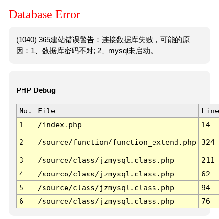
Database Error
(1040) 365建站错误警告：连接数据库失败，可能的原
因：1、数据库密码不对; 2、mysql未启动。
PHP Debug
No.
File
Line
1
/index.php
14
2
/source/function/function_extend.php
324
3
/source/class/jzmysql.class.php
211
4
/source/class/jzmysql.class.php
62
5
/source/class/jzmysql.class.php
94
6
/source/class/jzmysql.class.php
76