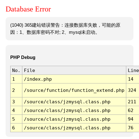
Database Error
(1040) 365建站错误警告：连接数据库失败，可能的原
因：1、数据库密码不对; 2、mysql未启动。
PHP Debug
No.
File
Line
1
/index.php
14
2
/source/function/function_extend.php
324
3
/source/class/jzmysql.class.php
211
4
/source/class/jzmysql.class.php
62
5
/source/class/jzmysql.class.php
94
6
/source/class/jzmysql.class.php
76