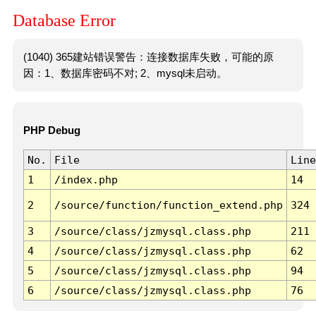
Database Error
(1040) 365建站错误警告：连接数据库失败，可能的原
因：1、数据库密码不对; 2、mysql未启动。
PHP Debug
No.
File
Line
1
/index.php
14
2
/source/function/function_extend.php
324
3
/source/class/jzmysql.class.php
211
4
/source/class/jzmysql.class.php
62
5
/source/class/jzmysql.class.php
94
6
/source/class/jzmysql.class.php
76