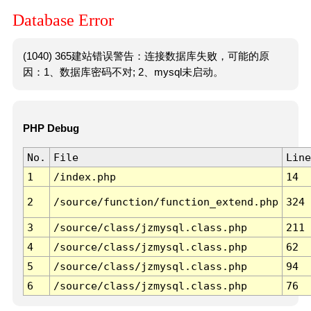
Database Error
(1040) 365建站错误警告：连接数据库失败，可能的原
因：1、数据库密码不对; 2、mysql未启动。
PHP Debug
No.
File
Line
1
/index.php
14
2
/source/function/function_extend.php
324
3
/source/class/jzmysql.class.php
211
4
/source/class/jzmysql.class.php
62
5
/source/class/jzmysql.class.php
94
6
/source/class/jzmysql.class.php
76