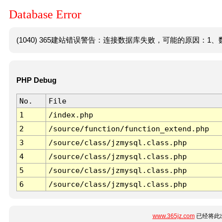
Database Error
(1040) 365建站错误警告：连接数据库失败，可能的原因：1、数
PHP Debug
No.
File
1
/index.php
2
/source/function/function_extend.php
3
/source/class/jzmysql.class.php
4
/source/class/jzmysql.class.php
5
/source/class/jzmysql.class.php
6
/source/class/jzmysql.class.php
www.365jz.com
已经将此