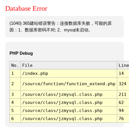
Database Error
(1040) 365建站错误警告：连接数据库失败，可能的原
因：1、数据库密码不对; 2、mysql未启动。
PHP Debug
No.
File
Line
1
/index.php
14
2
/source/function/function_extend.php
324
3
/source/class/jzmysql.class.php
211
4
/source/class/jzmysql.class.php
62
5
/source/class/jzmysql.class.php
94
6
/source/class/jzmysql.class.php
76