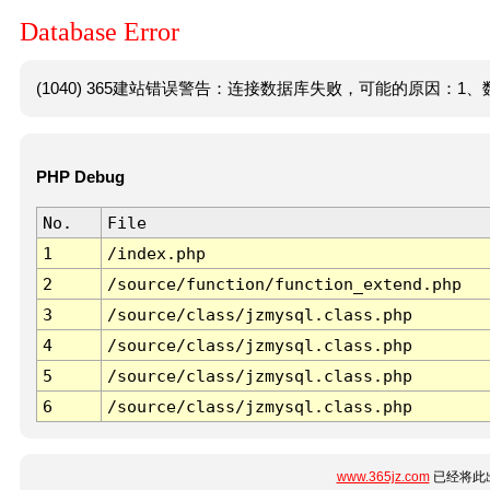
Database Error
(1040) 365建站错误警告：连接数据库失败，可能的原因：1、数
PHP Debug
No.
File
1
/index.php
2
/source/function/function_extend.php
3
/source/class/jzmysql.class.php
4
/source/class/jzmysql.class.php
5
/source/class/jzmysql.class.php
6
/source/class/jzmysql.class.php
www.365jz.com
已经将此